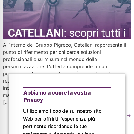
All’interno del Gruppo Pigreco, Catellani rappresenta il
punto di riferimento per chi cerca soluzioni
professionali e su misura nel mondo della
personalizzazione. L’offerta comprende timbri
personalizzati per aziende e professionisti, pratici e
resistenti; targhe e segnaletica interna ed esterna;
incisioni di precisione su metallo, plastica e altri
Abbiamo a cuore la vostra
materiali per usi tecnici o decorativi; coppe, medaglie
Privacy
[…]
Utilizziamo i cookie sul nostro sito
Successivo
→
Web per offrirti l'esperienza più
pertinente ricordando le tue
preferenze e ripetendo le visite.