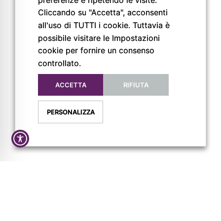
Cliccando su "Accetta", acconsenti
all'uso di TUTTI i cookie. Tuttavia è
possibile visitare le Impostazioni
cookie per fornire un consenso
© Copyright 2026
controllato.
Pigreco Srl Unipersonale
P. IVA: 02789840341
ACCETTA
RIFIUTA
REA: PR-267093
PERSONALIZZA
AZIENDA
CONTATTI