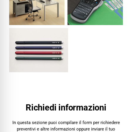
Cancelleria Parma
Cancelleria Piacenza
Cancelleria Reggio Emilia
Forniture ufficio Parma
Forniture ufficio Piacenza
Forniture ufficio Reggio Emilia
Richiedi informazioni
Contatti
In questa sezione puoi compilare il form per richiedere
preventivi e altre informazioni oppure inviare il tuo