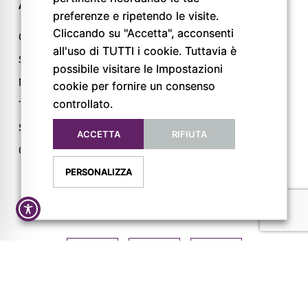
AZIENDA
CONTATTI
preferenze e ripetendo le visite.
Cliccando su "Accetta", acconsenti
Chi siamo
Via L. Lama, 2
all'uso di TUTTI i cookie. Tuttavia è
Servizi
43044 Lemignano PR
possibile visitare le Impostazioni
Magazine
Tel: 0521 805945
cookie per fornire un consenso
controllato.
Trail
Mail:
info@pigrecoservizi.it
Shop
ACCETTA
RIFIUTA
Richiedi un preventivo
Cataloghi
Lavora con noi
PERSONALIZZA
FOLLOW US