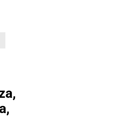
za,
a,