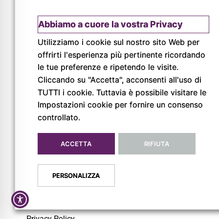
Abbiamo a cuore la vostra Privacy
Utilizziamo i cookie sul nostro sito Web per
offrirti l'esperienza più pertinente ricordando
le tue preferenze e ripetendo le visite.
© Copyright 2026
Cliccando su "Accetta", acconsenti all'uso di
Pigreco Srl Unipersonale
TUTTI i cookie. Tuttavia è possibile visitare le
P. IVA: 02789840341
Impostazioni cookie per fornire un consenso
REA: PR-267093
controllato.
ACCETTA
RIFIUTA
PERSONALIZZA
Privacy Policy