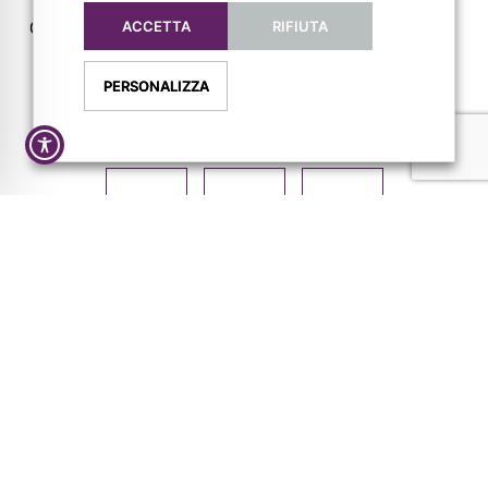
Richiedi un preventivo
ACCETTA
RIFIUTA
Cataloghi
Lavora con noi
PERSONALIZZA
FOLLOW US
Privacy Policy
Cookie Policy
Dichiarazione di Accessibilità
Credits
Nicolò Roffi
e
Michael Paoletti