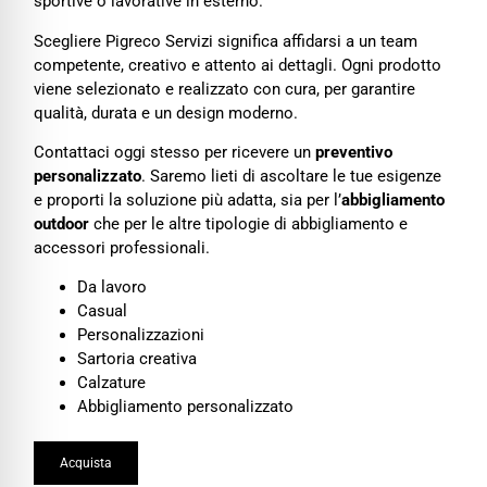
sportive o lavorative in esterno.
Scegliere Pigreco Servizi significa affidarsi a un team
competente, creativo e attento ai dettagli. Ogni prodotto
viene selezionato e realizzato con cura, per garantire
qualità, durata e un design moderno.
Contattaci oggi stesso per ricevere un
preventivo
personalizzato
. Saremo lieti di ascoltare le tue esigenze
e proporti la soluzione più adatta, sia per l’
abbigliamento
outdoor
che per le altre tipologie di abbigliamento e
accessori professionali.
Da lavoro
Casual
Personalizzazioni
Sartoria creativa
Calzature
Abbigliamento personalizzato
Grafica web e stampa a Parma
Acquista