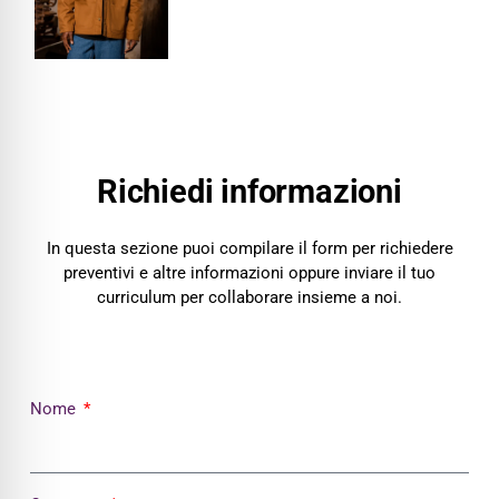
Abbigliamento personalizzato Parma
Abbigliamento personalizzato Piacenza
Abbigliamento personalizzato Reggio Emilia
Abbigliamento sportivo Parma
Abbigliamento sportivo Piacenza
Abbigliamento sportivo Reggio Emilia
Richiedi informazioni
Contatti
In questa sezione puoi compilare il form per richiedere
preventivi e altre informazioni oppure inviare il tuo
curriculum per collaborare insieme a noi.
Nome