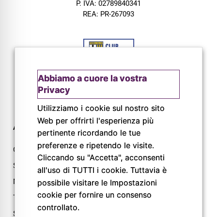
P. IVA: 02789840341
REA: PR-267093
Abbiamo a cuore la vostra
Privacy
Utilizziamo i cookie sul nostro sito
Web per offrirti l'esperienza più
AZIENDA
CONTATTI
pertinente ricordando le tue
preferenze e ripetendo le visite.
Chi siamo
Via L. Lama, 2
Cliccando su "Accetta", acconsenti
Servizi
43044 Lemignano PR
all'uso di TUTTI i cookie. Tuttavia è
Magazine
Tel: 0521 805945
possibile visitare le Impostazioni
cookie per fornire un consenso
Trail
Mail:
controllato.
info@pigrecoservizi.it
Shop