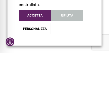
controllato.
FOLLOW US
ACCETTA
RIFIUTA
PERSONALIZZA
Privacy Policy
Cookie Policy
Dichiarazione di Accessibilità
Credits
Nicolò Roffi
e
Michael Paoletti