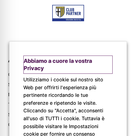
Abbiamo a cuore la vostra
AZIENDA
CONTATTI
Privacy
Chi siamo
Via L. Lama, 2
Utilizziamo i cookie sul nostro sito
Servizi
43044 Lemignano PR
Web per offrirti l'esperienza più
Magazine
Tel: 0521 805945
pertinente ricordando le tue
preferenze e ripetendo le visite.
Trail
Mail:
Cliccando su "Accetta", acconsenti
info@pigrecoservizi.it
Shop
all'uso di TUTTI i cookie. Tuttavia è
Richiedi un preventivo
Cataloghi
possibile visitare le Impostazioni
Lavora con noi
cookie per fornire un consenso