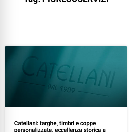
Catellani: targhe, timbri e coppe
personalizzate, eccellenza storica a