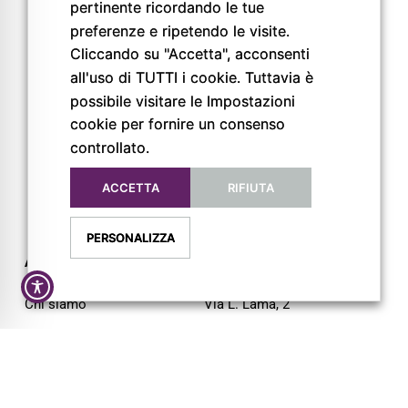
pertinente ricordando le tue
Pigreco Srl Unipersonale
P. IVA: 02789840341
preferenze e ripetendo le visite.
REA: PR-267093
Cliccando su "Accetta", acconsenti
all'uso di TUTTI i cookie. Tuttavia è
possibile visitare le Impostazioni
cookie per fornire un consenso
controllato.
ACCETTA
RIFIUTA
PERSONALIZZA
AZIENDA
CONTATTI
Chi siamo
Via L. Lama, 2
Servizi
43044 Lemignano PR
Magazine
Tel: 0521 805945
Trail
Mail: