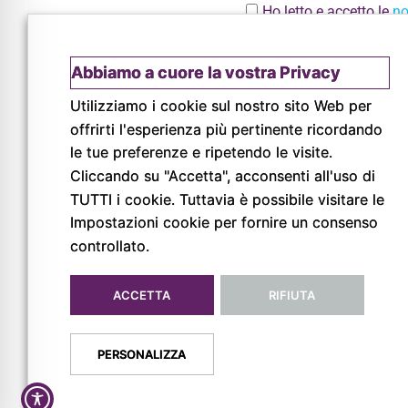
Ho letto e accetto le
no
Invia
Abbiamo a cuore la vostra Privacy
Utilizziamo i cookie sul nostro sito Web per
offrirti l'esperienza più pertinente ricordando
le tue preferenze e ripetendo le visite.
Cliccando su "Accetta", acconsenti all'uso di
TUTTI i cookie. Tuttavia è possibile visitare le
Impostazioni cookie per fornire un consenso
© Copyright 2026
Pigreco Srl Unipersonale
controllato.
P. IVA: 02789840341
REA: PR-267093
ACCETTA
RIFIUTA
PERSONALIZZA