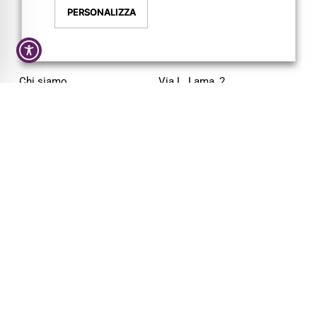
PERSONALIZZA
AZIENDA
CONTATTI
Chi siamo
Via L. Lama, 2
Servizi
43044 Lemignano PR
Magazine
Tel: 0521 805945
Trail
Mail:
info@pigrecoservizi.it
Shop
Richiedi un preventivo
Cataloghi
Lavora con noi
FOLLOW US