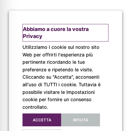
Abbiamo a cuore la vostra
Privacy
Utilizziamo i cookie sul nostro sito
Web per offrirti l'esperienza più
pertinente ricordando le tue
© Copyright 2026
preferenze e ripetendo le visite.
Pigreco Srl Unipersonale
P. IVA: 02789840341
Cliccando su "Accetta", acconsenti
REA: PR-267093
all'uso di TUTTI i cookie. Tuttavia è
possibile visitare le Impostazioni
cookie per fornire un consenso
controllato.
ACCETTA
RIFIUTA