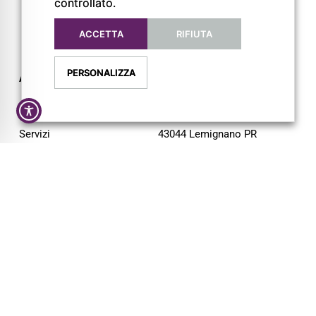
controllato.
ACCETTA
RIFIUTA
PERSONALIZZA
AZIENDA
CONTATTI
Chi siamo
Via L. Lama, 2
Servizi
43044 Lemignano PR
Magazine
Tel: 0521 805945
Trail
Mail:
info@pigrecoservizi.it
Shop
Richiedi un preventivo
Cataloghi
Lavora con noi
FOLLOW US