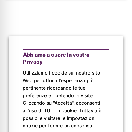
Abbiamo a cuore la vostra
Privacy
Utilizziamo i cookie sul nostro sito
© Copyright 2026
Web per offrirti l'esperienza più
Pigreco Srl Unipersonale
pertinente ricordando le tue
P. IVA: 02789840341
preferenze e ripetendo le visite.
REA: PR-267093
Cliccando su "Accetta", acconsenti
all'uso di TUTTI i cookie. Tuttavia è
possibile visitare le Impostazioni
cookie per fornire un consenso