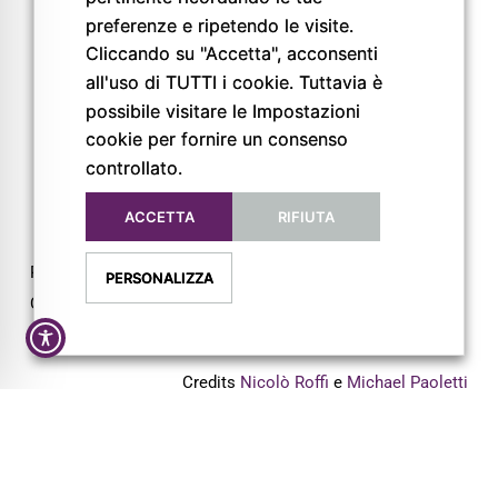
preferenze e ripetendo le visite.
FOLLOW US
Cliccando su "Accetta", acconsenti
all'uso di TUTTI i cookie. Tuttavia è
possibile visitare le Impostazioni
cookie per fornire un consenso
controllato.
ACCETTA
RIFIUTA
Privacy Policy
PERSONALIZZA
Cookie Policy
Dichiarazione di Accessibilità
Credits
Nicolò Roffi
e
Michael Paoletti