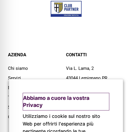
AZIENDA
CONTATTI
Chi siamo
Via L. Lama, 2
Servizi
43044 Lemignano PR
Magazine
Tel: 0521 805945
Abbiamo a cuore la vostra
Trail
Mail:
info@pigrecoservizi.it
Privacy
Shop
Richiedi un preventivo
Utilizziamo i cookie sul nostro sito
Cataloghi
Lavora con noi
Web per offrirti l'esperienza più
pertinente ricordando le tue