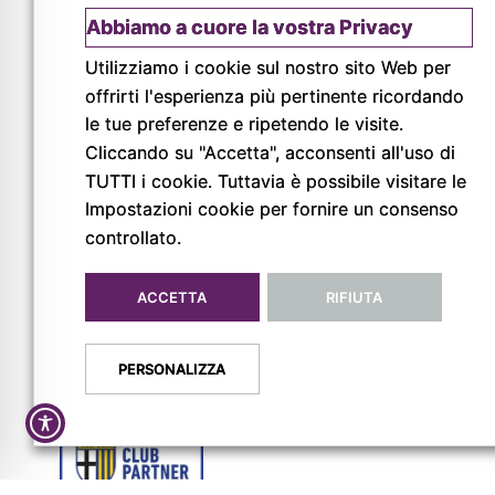
aziende, professionisti e realtà locali con un
Abbiamo a cuore la vostra Privacy
unico obiettivo: offrire soluzioni complete,
personalizzate e
Utilizziamo i cookie sul nostro sito Web per
offrirti l'esperienza più pertinente ricordando
LEGGI
le tue preferenze e ripetendo le visite.
Cliccando su "Accetta", acconsenti all'uso di
TUTTI i cookie. Tuttavia è possibile visitare le
Impostazioni cookie per fornire un consenso
controllato.
ACCETTA
RIFIUTA
© Copyright 2026
Pigreco Srl Unipersonale
PERSONALIZZA
P. IVA: 02789840341
REA: PR-267093