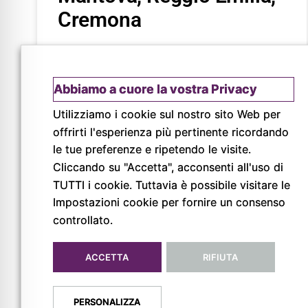
Cremona
Cerchi Articoli Promozionali a Piacenza,
Fidenza, Mantova, Reggio Emilia, Cremona?
Abbiamo a cuore la vostra Privacy
Pigreco – Servizi e Soluzioni: proponiamo
servizi di oggettistica promozionale a tutti i
Utilizziamo i cookie sul nostro sito Web per
livelli: Abbigliamento
offrirti l'esperienza più pertinente ricordando
le tue preferenze e ripetendo le visite.
LEGGI
Cliccando su "Accetta", acconsenti all'uso di
TUTTI i cookie. Tuttavia è possibile visitare le
Impostazioni cookie per fornire un consenso
controllato.
ACCETTA
RIFIUTA
© Copyright 2026
Pigreco Srl Unipersonale
PERSONALIZZA