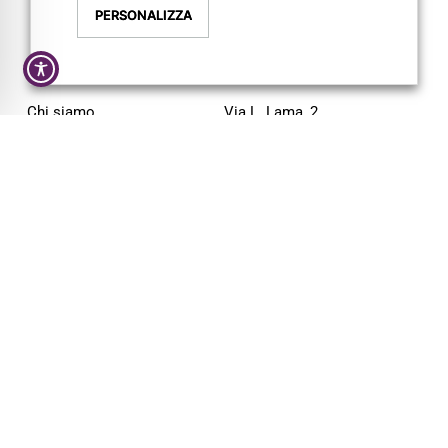
PERSONALIZZA
AZIENDA
CONTATTI
Chi siamo
Via L. Lama, 2
Servizi
43044 Lemignano PR
Magazine
Tel: 0521 805945
Trail
Mail:
info@pigrecoservizi.it
Shop
Richiedi un preventivo
Cataloghi
Lavora con noi
FOLLOW US