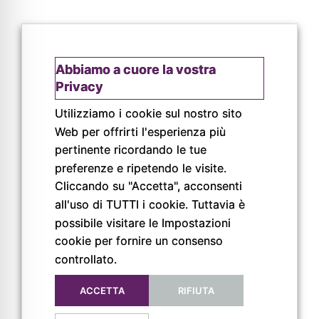
Abbiamo a cuore la vostra
Privacy
Utilizziamo i cookie sul nostro sito
Web per offrirti l'esperienza più
pertinente ricordando le tue
© Copyright 2026
preferenze e ripetendo le visite.
Pigreco Srl Unipersonale
P. IVA: 02789840341
Cliccando su "Accetta", acconsenti
REA: PR-267093
all'uso di TUTTI i cookie. Tuttavia è
possibile visitare le Impostazioni
cookie per fornire un consenso
controllato.
ACCETTA
RIFIUTA