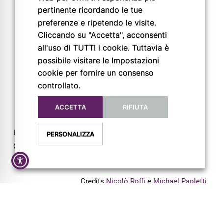
pertinente ricordando le tue
preferenze e ripetendo le visite.
FOLLOW US
Cliccando su "Accetta", acconsenti
all'uso di TUTTI i cookie. Tuttavia è
possibile visitare le Impostazioni
cookie per fornire un consenso
controllato.
ACCETTA
RIFIUTA
Privacy Policy
PERSONALIZZA
Cookie Policy
Dichiarazione di Accessibilità
Credits
Nicolò Roffi
e
Michael Paoletti