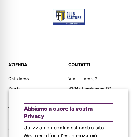
AZIENDA
CONTATTI
Chi siamo
Via L. Lama, 2
Servizi
43044 Lemignano PR
Magazine
Tel: 0521 805945
Abbiamo a cuore la vostra
Trail
Mail:
info@pigrecoservizi.it
Privacy
Shop
Richiedi un preventivo
Utilizziamo i cookie sul nostro sito
Cataloghi
Web per offrirti l'esperienza più
Lavora con noi