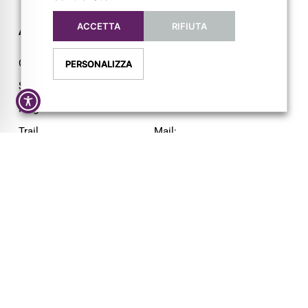
ACCETTA
RIFIUTA
AZIENDA
CONTATTI
Chi siamo
Via L. Lama, 2
PERSONALIZZA
Servizi
43044 Lemignano PR
Magazine
Tel: 0521 805945
Trail
Mail:
info@pigrecoservizi.it
Shop
Richiedi un preventivo
Cataloghi
Lavora con noi
FOLLOW US