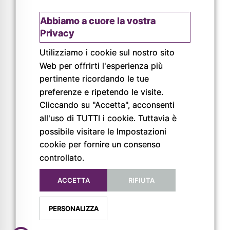
Abbiamo a cuore la vostra
Privacy
Utilizziamo i cookie sul nostro sito
Web per offrirti l'esperienza più
© Copyright 2026
pertinente ricordando le tue
Pigreco Srl Unipersonale
preferenze e ripetendo le visite.
P. IVA: 02789840341
Cliccando su "Accetta", acconsenti
REA: PR-267093
all'uso di TUTTI i cookie. Tuttavia è
possibile visitare le Impostazioni
cookie per fornire un consenso
controllato.
ACCETTA
RIFIUTA
PERSONALIZZA