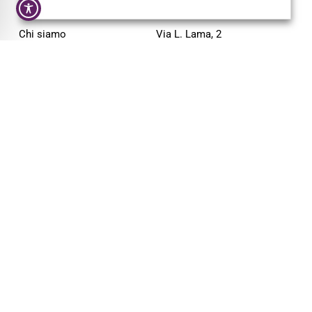
AZIENDA
CONTATTI
Chi siamo
Via L. Lama, 2
Servizi
43044 Lemignano PR
Magazine
Tel: 0521 805945
Trail
Mail:
info@pigrecoservizi.it
Shop
Richiedi un preventivo
Cataloghi
Lavora con noi
FOLLOW US