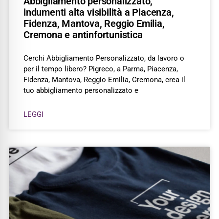
Abbigliamento personalizzato,
indumenti alta visibilità a Piacenza,
Fidenza, Mantova, Reggio Emilia,
Cremona e antinfortunistica
Cerchi Abbigliamento Personalizzato, da lavoro o
per il tempo libero? Pigreco, a Parma, Piacenza,
Fidenza, Mantova, Reggio Emilia, Cremona, crea il
tuo abbigliamento personalizzato e
LEGGI