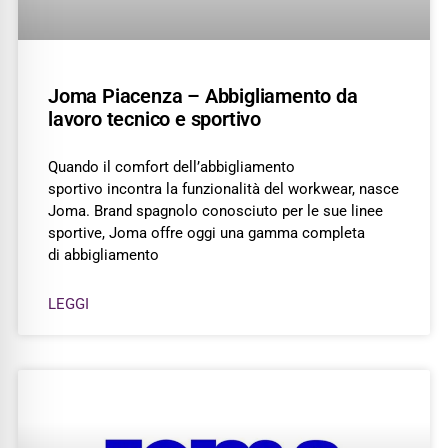
Joma Piacenza – Abbigliamento da
lavoro tecnico e sportivo
Quando il comfort dell’abbigliamento
sportivo incontra la funzionalità del workwear, nasce
Joma. Brand spagnolo conosciuto per le sue linee
sportive, Joma offre oggi una gamma completa
di abbigliamento
LEGGI