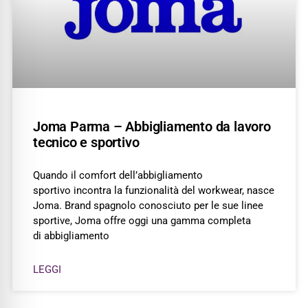
Joma Parma – Abbigliamento da lavoro
tecnico e sportivo
Quando il comfort dell’abbigliamento
sportivo incontra la funzionalità del workwear, nasce
Joma. Brand spagnolo conosciuto per le sue linee
sportive, Joma offre oggi una gamma completa
di abbigliamento
LEGGI