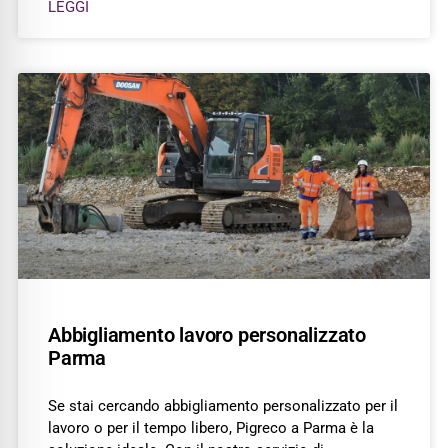
LEGGI
Abbigliamento lavoro personalizzato
Parma
Se stai cercando abbigliamento personalizzato per il
lavoro o per il tempo libero, Pigreco a Parma è la