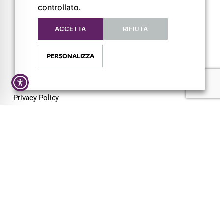
controllato.
ACCETTA
RIFIUTA
PERSONALIZZA
Privacy Policy
Cookie Policy
Dichiarazione di Accessibilità
Credits
Nicolò Roffi
e
Michael Paoletti
Pigreco Servizi e Soluzioni | https://pigrecoservizi.it/