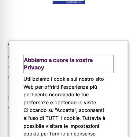
AZIENDA
CONTATTI
Chi siamo
Via L. Lama, 2
Abbiamo a cuore la vostra
Privacy
Servizi
43044 Lemignano PR
Magazine
Tel: 0521 805945
Utilizziamo i cookie sul nostro sito
Web per offrirti l'esperienza più
Trail
Mail:
info@pigrecoservizi.it
pertinente ricordando le tue
Shop
preferenze e ripetendo le visite.
Richiedi un preventivo
Cataloghi
Cliccando su "Accetta", acconsenti
Lavora con noi
all'uso di TUTTI i cookie. Tuttavia è
possibile visitare le Impostazioni
cookie per fornire un consenso
FOLLOW US