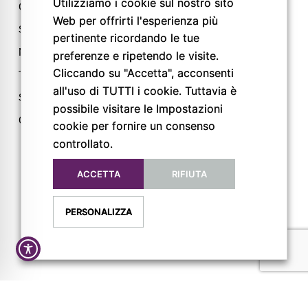
Utilizziamo i cookie sul nostro sito
Chi siamo
Via L. Lama, 2
Web per offrirti l'esperienza più
Servizi
43044 Lemignano PR
pertinente ricordando le tue
Magazine
Tel: 0521 805945
preferenze e ripetendo le visite.
Cliccando su "Accetta", acconsenti
Trail
Mail:
info@pigrecoservizi.it
all'uso di TUTTI i cookie. Tuttavia è
Shop
possibile visitare le Impostazioni
Richiedi un preventivo
Cataloghi
cookie per fornire un consenso
Lavora con noi
controllato.
ACCETTA
RIFIUTA
FOLLOW US
PERSONALIZZA