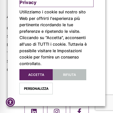
Privacy
Utilizziamo i cookie sul nostro sito
AZIENDA
CONTATTI
Web per offrirti l'esperienza più
pertinente ricordando le tue
Chi siamo
Via L. Lama, 2
preferenze e ripetendo le visite.
Servizi
43044 Lemignano PR
Cliccando su "Accetta", acconsenti
all'uso di TUTTI i cookie. Tuttavia è
Magazine
Tel: 0521 805945
possibile visitare le Impostazioni
Trail
Mail:
cookie per fornire un consenso
info@pigrecoservizi.it
Shop
controllato.
Richiedi un preventivo
Cataloghi
ACCETTA
RIFIUTA
Lavora con noi
PERSONALIZZA
FOLLOW US