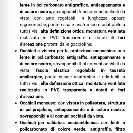
lente in policarbonato antigraffico
,
antiappannante e
di colore neutro
, sovrapponibili ai comuni occhiali da
vista, con aste regolabili in lunghezza oppure
ergonomiche, ponte nasale anatomico e adattabile a
tutti i visi,
alta definizione ottica
,
montatura ventilata
realizzata in PVC trasparente e dotati di
fori
d’areazione
protetti dalle goccioline;
Occhiali a visiera per la protezione meccanica:
con
lente in policarbonato antigraffio
,
antiappannante e
di colore neutro
, sovrapponibili ai comuni occhiali da
vista,
fascia elastica regolabile in tessuto
anallergico
, ponte nasale anatomico e adattabili a
tutti i visi,
alta definizione ottica, montatura ventilata
realizzata in PVC trasparente e dotati di fori
d’areazione
.
Occhiali monouso
:
con
visore in poliestere, struttura
in polipropilene, antiappannante e di colore neutro,
sovrapponibile ai comuni occhiali da vista.
Occhiali per saldatura ossiacetilenica:
con
lenti in
policarbonato di colore verde, antigraffio
,
filtro