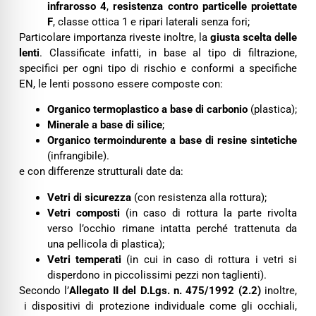
infrarosso 4
,
resistenza contro particelle proiettate
F
, classe ottica 1 e ripari laterali senza fori;
Particolare importanza riveste inoltre, la
giusta scelta delle
lenti
. Classificate infatti, in base al tipo di filtrazione,
specifici per ogni tipo di rischio e conformi a specifiche
EN, le lenti possono essere composte con:
Organico termoplastico a base di carbonio
(plastica);
Minerale a base di silice
;
Organico termoindurente a base di resine sintetiche
(infrangibile).
e con differenze strutturali date da:
Vetri di sicurezza
(con resistenza alla rottura);
Vetri composti
(in caso di rottura la parte rivolta
verso l’occhio rimane intatta perché trattenuta da
una pellicola di plastica);
Vetri temperati
(in cui in caso di rottura i vetri si
disperdono in piccolissimi pezzi non taglienti).
Secondo l’
Allegato II del D.Lgs. n. 475/1992 (2.2)
inoltre,
i dispositivi di protezione individuale come gli occhiali,