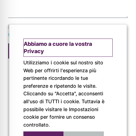
Ho letto e accetto le
norme sulla privacy e sul
trattamento dei dati personali
.
Abbiamo a cuore la vostra
Privacy
Invia
Utilizziamo i cookie sul nostro sito
Web per offrirti l'esperienza più
pertinente ricordando le tue
preferenze e ripetendo le visite.
Cliccando su "Accetta", acconsenti
all'uso di TUTTI i cookie. Tuttavia è
possibile visitare le Impostazioni
© Copyright 2026
cookie per fornire un consenso
Pigreco Srl Unipersonale
controllato.
P. IVA: 02789840341
REA: PR-267093