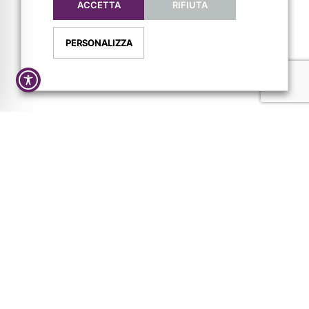
ACCETTA
RIFIUTA
PERSONALIZZA
AZIENDA
CONTATTI
Chi siamo
Via L. Lama, 2
Servizi
43044 Lemignano PR
Magazine
Tel: 0521 805945
Trail
Mail:
info@pigrecoservizi.it
Shop
Richiedi un preventivo
Cataloghi