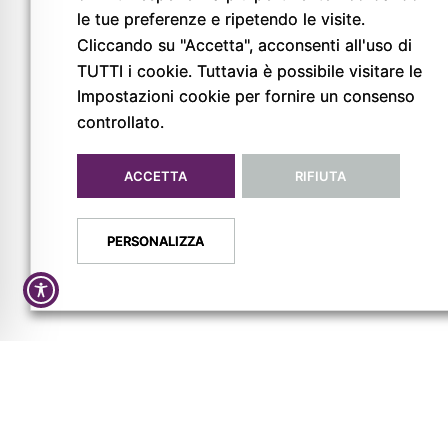
le tue preferenze e ripetendo le visite.
Cliccando su "Accetta", acconsenti all'uso di
TUTTI i cookie. Tuttavia è possibile visitare le
Impostazioni cookie per fornire un consenso
controllato.
© Copyright 2026
Pigreco Srl Unipersonale
ACCETTA
RIFIUTA
P. IVA: 02789840341
REA: PR-267093
PERSONALIZZA
Privacy Policy