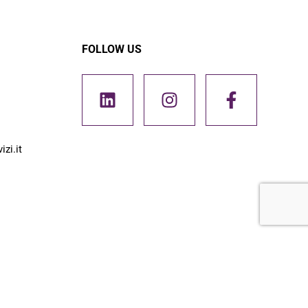
FOLLOW US
zi.it
Credits
Nicolò Roffi
e
Michael Paoletti