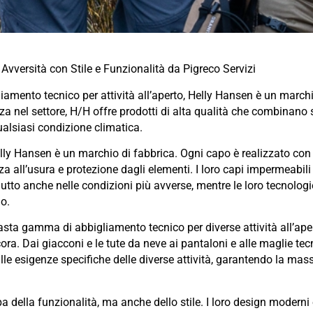
 Avversità con Stile e Funzionalità da Pigreco Servizi
liamento tecnico per attività all’aperto, Helly Hansen è un march
za nel settore, H/H offre prodotti di alta qualità che combinano s
ualsiasi condizione climatica.
elly Hansen è un marchio di fabbrica. Ogni capo è realizzato con 
za all’usura e protezione dagli elementi. I loro capi impermeabili 
tto anche nelle condizioni più avverse, mentre le loro tecnolog
no.
asta gamma di abbigliamento tecnico per diverse attività all’ap
cora. Dai giacconi e le tute da neve ai pantaloni e alle maglie te
lle esigenze specifiche delle diverse attività, garantendo la mass
 della funzionalità, ma anche dello stile. I loro design moderni 