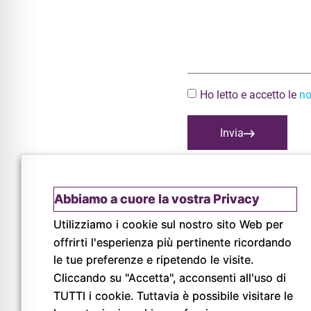
Ho letto e accetto le
no
Invia
Abbiamo a cuore la vostra Privacy
Utilizziamo i cookie sul nostro sito Web per
offrirti l'esperienza più pertinente ricordando
© Copyright 2026
le tue preferenze e ripetendo le visite.
Pigreco Srl Unipersonale
Cliccando su "Accetta", acconsenti all'uso di
P. IVA: 02789840341
TUTTI i cookie. Tuttavia è possibile visitare le
REA: PR-267093