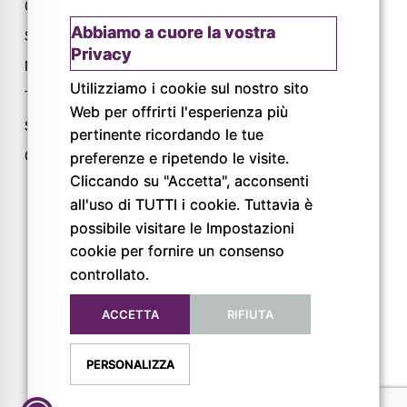
Chi siamo
Via L. Lama, 2
Abbiamo a cuore la vostra
Servizi
43044 Lemignano PR
Privacy
Magazine
Tel: 0521 805945
Utilizziamo i cookie sul nostro sito
Trail
Mail:
Web per offrirti l'esperienza più
info@pigrecoservizi.it
Shop
pertinente ricordando le tue
Richiedi un preventivo
Cataloghi
preferenze e ripetendo le visite.
Lavora con noi
Cliccando su "Accetta", acconsenti
all'uso di TUTTI i cookie. Tuttavia è
possibile visitare le Impostazioni
FOLLOW US
cookie per fornire un consenso
controllato.
ACCETTA
RIFIUTA
PERSONALIZZA