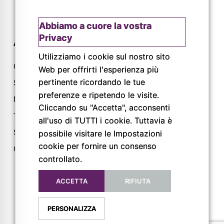
Abbiamo a cuore la vostra
Privacy
AZIENDA
CONTATTI
Utilizziamo i cookie sul nostro sito
Chi siamo
Via L. Lama, 2
Web per offrirti l'esperienza più
pertinente ricordando le tue
Servizi
43044 Lemignano PR
preferenze e ripetendo le visite.
Magazine
Tel: 0521 805945
Cliccando su "Accetta", acconsenti
Trail
Mail:
all'uso di TUTTI i cookie. Tuttavia è
info@pigrecoservizi.it
Shop
possibile visitare le Impostazioni
Richiedi un preventivo
cookie per fornire un consenso
Cataloghi
controllato.
Lavora con noi
ACCETTA
RIFIUTA
FOLLOW US
PERSONALIZZA