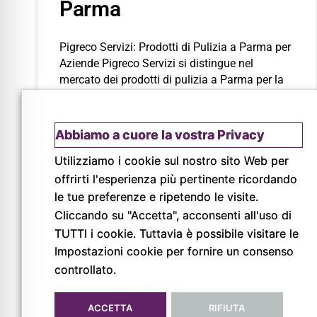
Parma
Pigreco Servizi: Prodotti di Pulizia a Parma per
Aziende Pigreco Servizi si distingue nel
mercato dei prodotti di pulizia a Parma per la
sua vasta
LEGGI
Abbiamo a cuore la vostra Privacy
Utilizziamo i cookie sul nostro sito Web per
offrirti l'esperienza più pertinente ricordando
le tue preferenze e ripetendo le visite.
Cliccando su "Accetta", acconsenti all'uso di
TUTTI i cookie. Tuttavia è possibile visitare le
Impostazioni cookie per fornire un consenso
© Copyright 2026
controllato.
Pigreco Srl Unipersonale
P. IVA: 02789840341
ACCETTA
RIFIUTA
REA: PR-267093