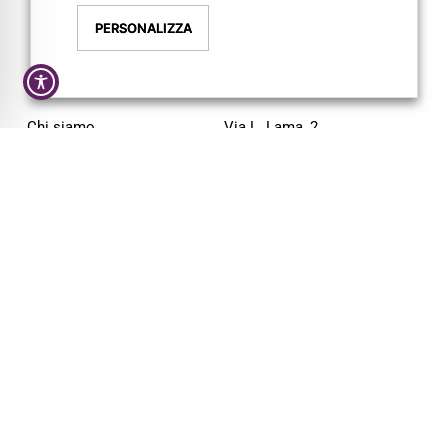
PERSONALIZZA
AZIENDA
CONTATTI
Chi siamo
Via L. Lama, 2
Servizi
43044 Lemignano PR
Magazine
Tel: 0521 805945
Trail
Mail:
info@pigrecoservizi.it
Shop
Richiedi un preventivo
Cataloghi
Lavora con noi
FOLLOW US