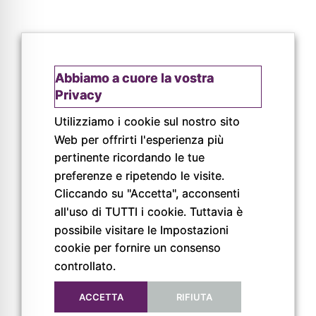
Abbiamo a cuore la vostra
Privacy
Utilizziamo i cookie sul nostro sito
Web per offrirti l'esperienza più
pertinente ricordando le tue
© Copyright 2026
preferenze e ripetendo le visite.
Pigreco Srl Unipersonale
P. IVA: 02789840341
Cliccando su "Accetta", acconsenti
REA: PR-267093
all'uso di TUTTI i cookie. Tuttavia è
possibile visitare le Impostazioni
cookie per fornire un consenso
controllato.
ACCETTA
RIFIUTA