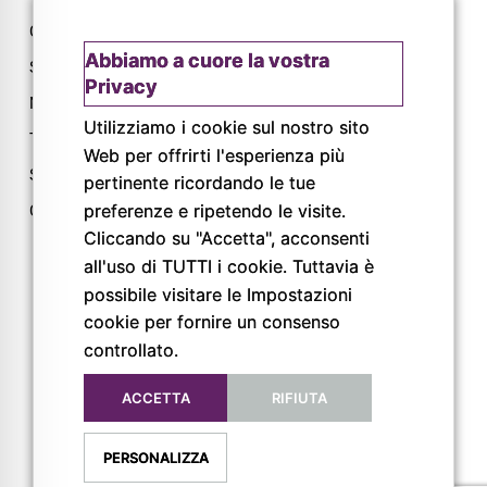
Chi siamo
Via L. Lama, 2
Abbiamo a cuore la vostra
Servizi
43044 Lemignano PR
Privacy
Magazine
Tel: 0521 805945
Utilizziamo i cookie sul nostro sito
Trail
Mail:
Web per offrirti l'esperienza più
info@pigrecoservizi.it
Shop
pertinente ricordando le tue
Richiedi un preventivo
preferenze e ripetendo le visite.
Cataloghi
Lavora con noi
Cliccando su "Accetta", acconsenti
all'uso di TUTTI i cookie. Tuttavia è
possibile visitare le Impostazioni
FOLLOW US
cookie per fornire un consenso
controllato.
ACCETTA
RIFIUTA
PERSONALIZZA