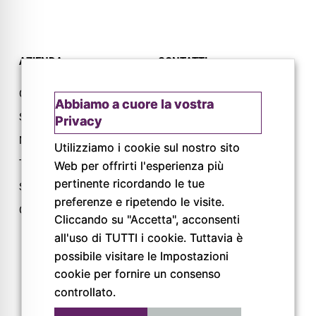
AZIENDA
CONTATTI
Chi siamo
Via L. Lama, 2
Abbiamo a cuore la vostra
Servizi
43044 Lemignano PR
Privacy
Magazine
Tel: 0521 805945
Utilizziamo i cookie sul nostro sito
Trail
Mail:
Web per offrirti l'esperienza più
info@pigrecoservizi.it
pertinente ricordando le tue
Shop
preferenze e ripetendo le visite.
Richiedi un preventivo
Cataloghi
Cliccando su "Accetta", acconsenti
Lavora con noi
all'uso di TUTTI i cookie. Tuttavia è
possibile visitare le Impostazioni
cookie per fornire un consenso
FOLLOW US
controllato.