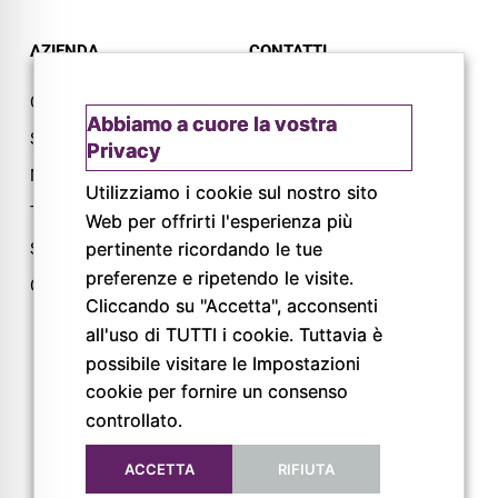
AZIENDA
CONTATTI
Chi siamo
Via L. Lama, 2
Abbiamo a cuore la vostra
Servizi
43044 Lemignano PR
Privacy
Magazine
Tel: 0521 805945
Utilizziamo i cookie sul nostro sito
Trail
Mail:
Web per offrirti l'esperienza più
info@pigrecoservizi.it
pertinente ricordando le tue
Shop
Richiedi un preventivo
preferenze e ripetendo le visite.
Cataloghi
Cliccando su "Accetta", acconsenti
Lavora con noi
all'uso di TUTTI i cookie. Tuttavia è
possibile visitare le Impostazioni
FOLLOW US
cookie per fornire un consenso
controllato.
ACCETTA
RIFIUTA