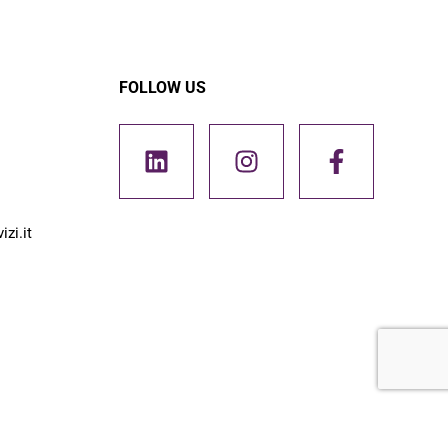
FOLLOW US
zi.it
Credits
Nicolò Roffi
e
Michael Paoletti