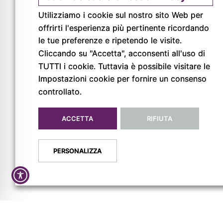
Utilizziamo i cookie sul nostro sito Web per
offrirti l'esperienza più pertinente ricordando
le tue preferenze e ripetendo le visite.
Cliccando su "Accetta", acconsenti all'uso di
TUTTI i cookie. Tuttavia è possibile visitare le
© Copyright 2026
Impostazioni cookie per fornire un consenso
Pigreco Srl Unipersonale
controllato.
P. IVA: 02789840341
REA: PR-267093
ACCETTA
RIFIUTA
PERSONALIZZA
Privacy Policy