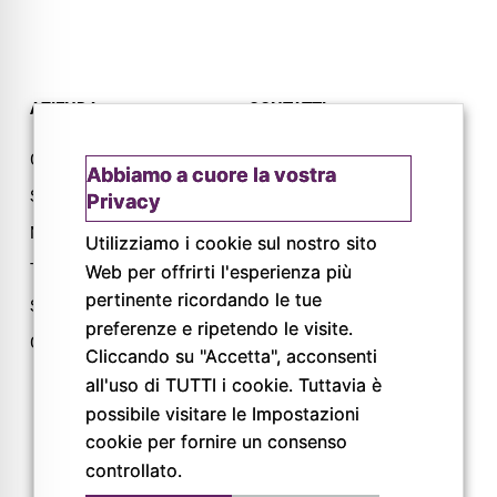
AZIENDA
CONTATTI
Chi siamo
Via L. Lama, 2
Abbiamo a cuore la vostra
Servizi
43044 Lemignano PR
Privacy
Magazine
Tel: 0521 805945
Utilizziamo i cookie sul nostro sito
Trail
Mail:
Web per offrirti l'esperienza più
info@pigrecoservizi.it
pertinente ricordando le tue
Shop
preferenze e ripetendo le visite.
Richiedi un preventivo
Cataloghi
Cliccando su "Accetta", acconsenti
Lavora con noi
all'uso di TUTTI i cookie. Tuttavia è
possibile visitare le Impostazioni
cookie per fornire un consenso
FOLLOW US
controllato.