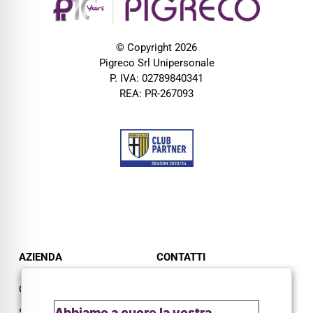
© Copyright 2026
Pigreco Srl Unipersonale
P. IVA: 02789840341
REA: PR-267093
AZIENDA
CONTATTI
Chi siamo
Via L. Lama, 2
Abbiamo a cuore la vostra
Servizi
43044 Lemignano PR