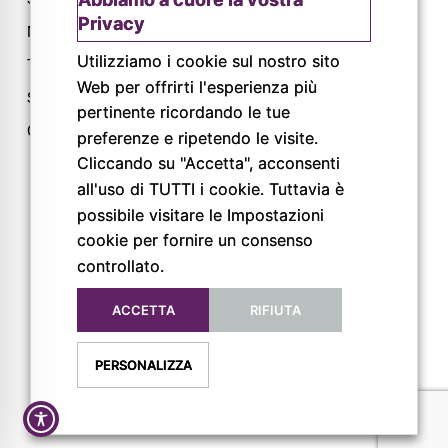
Privacy
Magazine
Tel: 0521 805945
Utilizziamo i cookie sul nostro sito
Trail
Mail:
Web per offrirti l'esperienza più
info@pigrecoservizi.it
Shop
pertinente ricordando le tue
Richiedi un preventivo
Cataloghi
preferenze e ripetendo le visite.
Lavora con noi
Cliccando su "Accetta", acconsenti
all'uso di TUTTI i cookie. Tuttavia è
possibile visitare le Impostazioni
FOLLOW US
cookie per fornire un consenso
controllato.
ACCETTA
RIFIUTA
PERSONALIZZA
Privacy Policy