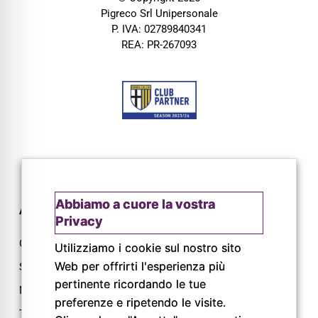
Pigreco Srl Unipersonale
P. IVA: 02789840341
REA: PR-267093
Abbiamo a cuore la vostra
AZIENDA
CONTATTI
Privacy
Chi siamo
Via L. Lama, 2
Utilizziamo i cookie sul nostro sito
Web per offrirti l'esperienza più
Servizi
43044 Lemignano PR
pertinente ricordando le tue
Magazine
Tel: 0521 805945
preferenze e ripetendo le visite.
Trail
Mail: