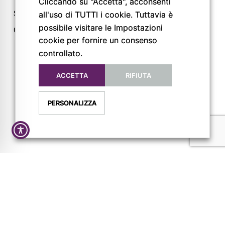
Cliccando su "Accetta", acconsenti
info@pigrecoservizi.it
Shop
all'uso di TUTTI i cookie. Tuttavia è
Richiedi un preventivo
possibile visitare le Impostazioni
Cataloghi
cookie per fornire un consenso
Lavora con noi
controllato.
ACCETTA
RIFIUTA
FOLLOW US
PERSONALIZZA
Privacy Policy
Cookie Policy
Dichiarazione di Accessibilità