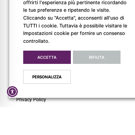
offrirti l'esperienza più pertinente ricordando
le tue preferenze e ripetendo le visite.
© Copyright 2026
Cliccando su "Accetta", acconsenti all'uso di
Pigreco Srl Unipersonale
TUTTI i cookie. Tuttavia è possibile visitare le
P. IVA: 02789840341
Impostazioni cookie per fornire un consenso
REA: PR-267093
controllato.
ACCETTA
RIFIUTA
PERSONALIZZA
Privacy Policy
Cookie Policy
Dichiarazione di Accessibilità